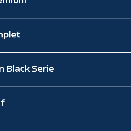
remium
mplet
n Black Serie
if