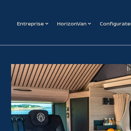
Entreprise
HorizonVan
Configurate