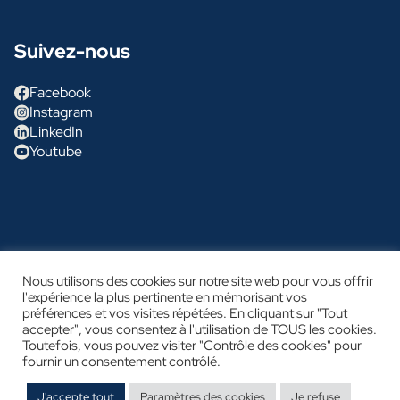
Suivez-nous
Facebook
Instagram
LinkedIn
Youtube
Nous utilisons des cookies sur notre site web pour vous offrir
© Glénan Concept Cars
l'expérience la plus pertinente en mémorisant vos
préférences et vos visites répétées. En cliquant sur "Tout
Mention légales
accepter", vous consentez à l'utilisation de TOUS les cookies.
Politique de confidentialité
Toutefois, vous pouvez visiter "Contrôle des cookies" pour
fournir un consentement contrôlé.
J'accepte tout
Paramètres des cookies
Je refuse