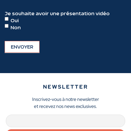
slash
JJ
Je souhaite avoir une présentation vidéo
slash
Oui
AAAA
Non
NEWSLETTER
Inscrivez-vous à notre newsletter
et recevez nos news exclusives.