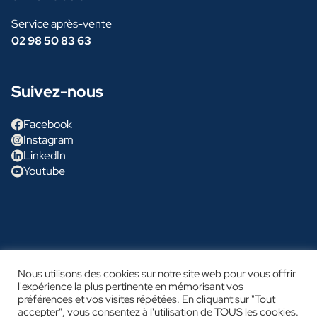
Service après-vente
02 98 50 83 63
Suivez-nous
Facebook
Instagram
LinkedIn
Youtube
Nous utilisons des cookies sur notre site web pour vous offrir
© Glénan Concept Cars
l'expérience la plus pertinente en mémorisant vos
préférences et vos visites répétées. En cliquant sur "Tout
Mention légales
accepter", vous consentez à l'utilisation de TOUS les cookies.