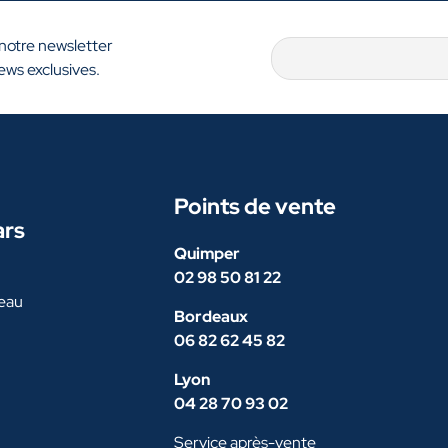
 notre newsletter
ews exclusives.
Points de vente
ars
Quimper
02 98 50 81 22
eau
Bordeaux
06 82 62 45 82
Lyon
04 28 70 93 02
Service après-vente