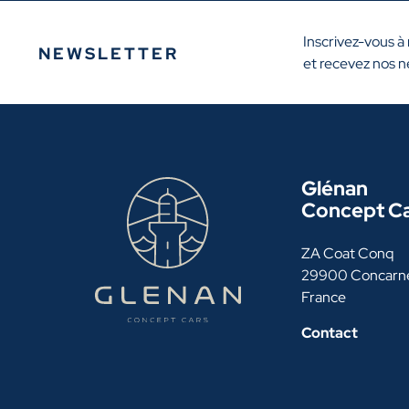
Inscrivez-vous à
NEWSLETTER
et recevez nos n
Glénan
Concept C
ZA Coat Conq
29900 Concarn
France
Contact